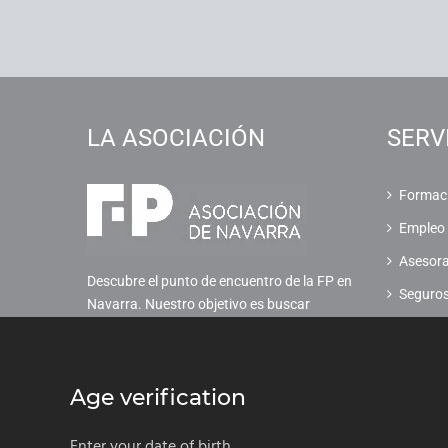
LA ASOCIACIÓN
SERV
Formac
Empleo
Asesor
Descubre el punto de encuentro de la FP en
Seguro
Navarra. Nuestro objetivo es buscar
nuevas formas de relación entre los centros
Club de
de FP, las empresas y los profesionales.
Socieda
Age verification
Alquiler
Ayudas 
Enter your date of birth