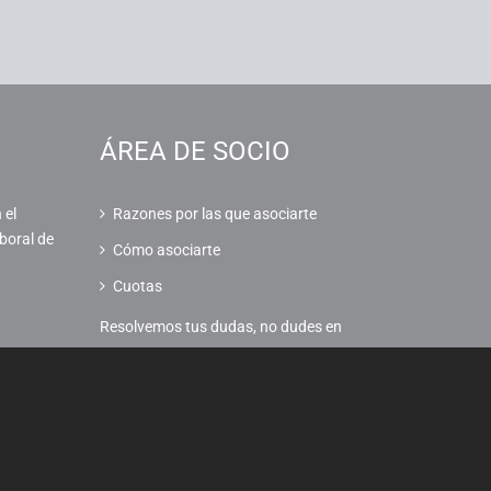
ÁREA DE SOCIO
 el
Razones por las que asociarte
boral de
Cómo asociarte
Cuotas
Resolvemos tus dudas, no dudes en
contactar con nosotros.
CONTACTA