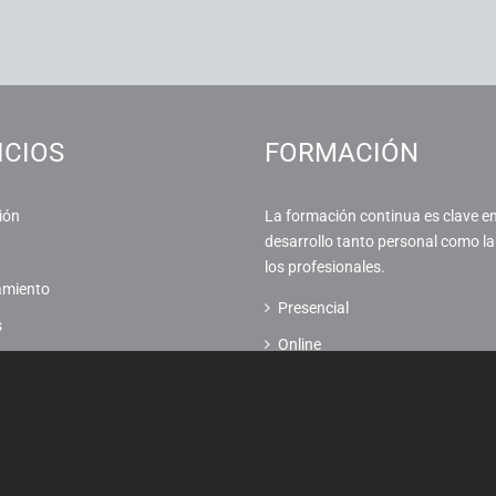
ICIOS
FORMACIÓN
ión
La formación continua es clave en
desarrollo tanto personal como la
los profesionales.
amiento
Presencial
s
Online
 compras Ingenio
Programas internacionales
d gastronómica
Prácticas
 de salas
y subvenciones